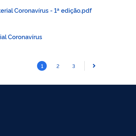
rial Coronavírus - 1ª edição.pdf
ial Coronavírus
1
2
3