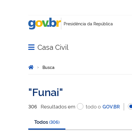
Casa Civil
Abrir menu principal de navegação
Você está aqui:
Página Inicial
Busca
Busca
Funai
Resultado
s
em
todo o
306
GOV.BR
Todos
(
306
)