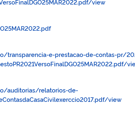
1VersoFinalDGO25MAR2022.pdf/view
DGO25MAR2022.pdf
ao/transparencia-e-prestacao-de-contas-pr/2
deGestoPR2021VersoFinalDGO25MAR2022.pdf/vi
o/auditorias/relatorios-de-
deContasdaCasaCivilexerccio2017.pdf/view