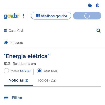
Casa Civil
Abrir menu principal de navegação
Você está aqui:
Página Inicial
Busca
Busca
Energia elétrica
812
Resultado
s
em
todo o
GOV.BR
Casa Civil
Notícias
Todos
(
1
)
(
812
)
Filtrar