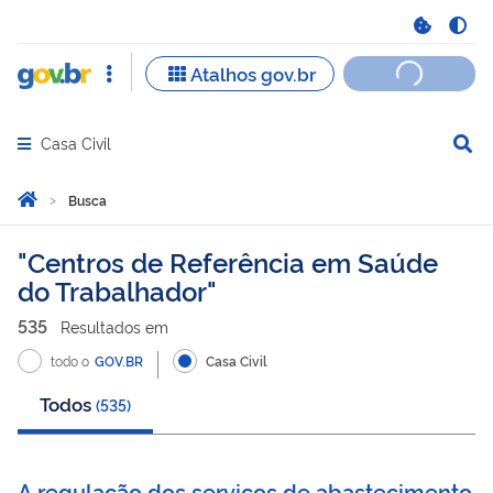
Casa Civil
Abrir menu principal de navegação
Você está aqui:
Página Inicial
Busca
Busca
Centros de Referência em Saúde
do Trabalhador
535
Resultado
s
em
todo o
GOV.BR
Casa Civil
Todos
(
535
)
A regulação dos serviços de abastecimento