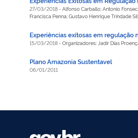
Experiências Exitosas em Regulação 
27/03/2018
-
Alfonso Carballo; Antonio Fonsec
Francisca Penna; Gustavo Henrique Trindade Sil
Lins dos Santos; Luciana Vieira; Manoel Rangel
Brandão Vasconcellos; Roberto Abdenur; Tatian
Experiências exitosas em regulação n
15/03/2018
-
Organizadores: Jadir Dias Proenç
Plano Amazonia Sustentavel
06/01/2011