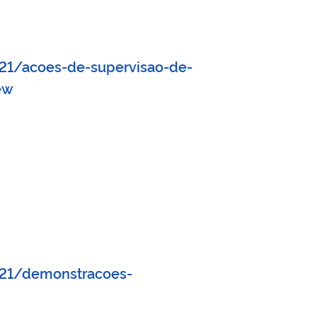
021/acoes-de-supervisao-de-
ew
021/demonstracoes-