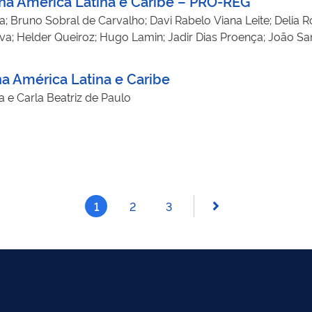
na América Latina e Caribe – PRO-REG
a; Bruno Sobral de Carvalho; Davi Rabelo Viana Leite; Delia
va; Helder Queiroz; Hugo Lamin; Jadir Dias Proença; João Sa
 Neto; Marizelia Moreira; Mauricio de Albuquerque Wanderle
a Lima - 2012
a América Latina e Caribe
a e Carla Beatriz de Paulo
1
2
3