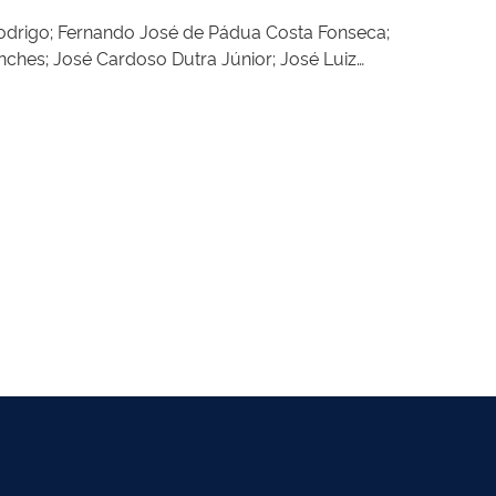
 Rodrigo; Fernando José de Pádua Costa Fonseca;
nches; José Cardoso Dutra Júnior; José Luiz
y; Nelson José Hubner Moreira; Renata Sabóia