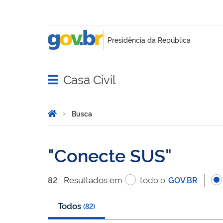
Casa Civil
Abrir menu principal de navegação
Você está aqui:
Página Inicial
Busca
Busca
Conecte SUS
Resultado
s
em
todo o
82
GOV.BR
Todos
(
82
)