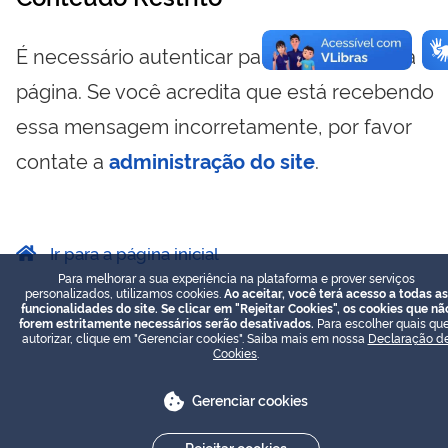
É necessário autenticar para visualizar essa
página. Se você acredita que está recebendo
essa mensagem incorretamente, por favor
contate a
administração do site
.
Ir para a página inicial
Para melhorar a sua experiência na plataforma e prover serviços
personalizados, utilizamos cookies.
Ao aceitar, você terá acesso a todas as
funcionalidades do site. Se clicar em "Rejeitar Cookies", os cookies que nã
forem estritamente necessários serão desativados.
Para escolher quais que
autorizar, clique em "Gerenciar cookies". Saiba mais em nossa
Declaração d
Cookies
.
Gerenciar cookies
Rejeitar cookies