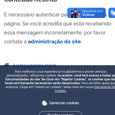
É necessário autenticar para visualizar essa
página. Se você acredita que está recebendo
essa mensagem incorretamente, por favor
contate a
administração do site
.
Ir para a página inicial
Para melhorar a sua experiência na plataforma e prover serviços
personalizados, utilizamos cookies.
Ao aceitar, você terá acesso a todas as
funcionalidades do site. Se clicar em "Rejeitar Cookies", os cookies que nã
forem estritamente necessários serão desativados.
Para escolher quais que
autorizar, clique em "Gerenciar cookies". Saiba mais em nossa
Declaração d
Cookies
.
Gerenciar cookies
Rejeitar cookies