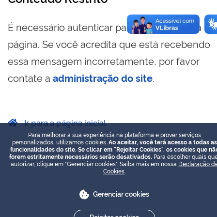
É necessário autenticar para visualizar essa
página. Se você acredita que está recebendo
essa mensagem incorretamente, por favor
contate a
administração do site
.
Ir para a página inicial
Para melhorar a sua experiência na plataforma e prover serviços
personalizados, utilizamos cookies.
Ao aceitar, você terá acesso a todas as
funcionalidades do site. Se clicar em "Rejeitar Cookies", os cookies que nã
forem estritamente necessários serão desativados.
Para escolher quais que
autorizar, clique em "Gerenciar cookies". Saiba mais em nossa
Declaração d
Cookies
.
Gerenciar cookies
Rejeitar cookies