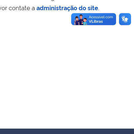
vor contate a
administração do site
.