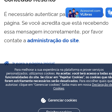
É necessário autenticar para visualizar essa
página. Se você acredita que está recebendo
essa mensagem incorretamente, por favor
contate a
administração do site
.
Ir para a página inicial
Para melhorar a sua experiência na plataforma e prover serviços
personalizados, utilizamos cookies.
Ao aceitar, você terá acesso a todas as
funcionalidades do site. Se clicar em "Rejeitar Cookies", os cookies que nã
forem estritamente necessários serão desativados.
Para escolher quais que
autorizar, clique em "Gerenciar cookies". Saiba mais em nossa
Declaração d
Cookies
.
Gerenciar cookies
Rejeitar cookies