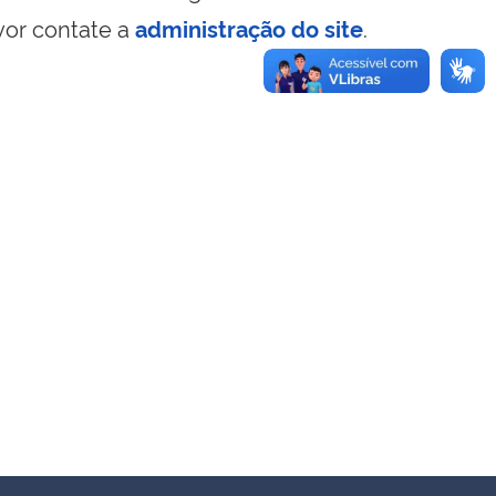
vor contate a
administração do site
.