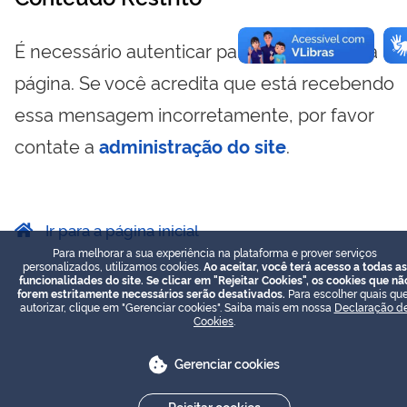
É necessário autenticar para visualizar essa
página. Se você acredita que está recebendo
essa mensagem incorretamente, por favor
contate a
administração do site
.
Ir para a página inicial
Para melhorar a sua experiência na plataforma e prover serviços
personalizados, utilizamos cookies.
Ao aceitar, você terá acesso a todas as
funcionalidades do site. Se clicar em "Rejeitar Cookies", os cookies que nã
forem estritamente necessários serão desativados.
Para escolher quais que
autorizar, clique em "Gerenciar cookies". Saiba mais em nossa
Declaração d
Cookies
.
Gerenciar cookies
Rejeitar cookies