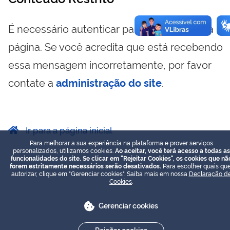
É necessário autenticar para visualizar essa
página. Se você acredita que está recebendo
essa mensagem incorretamente, por favor
contate a
administração do site
.
Ir para a página inicial
Para melhorar a sua experiência na plataforma e prover serviços
personalizados, utilizamos cookies.
Ao aceitar, você terá acesso a todas as
funcionalidades do site. Se clicar em "Rejeitar Cookies", os cookies que nã
forem estritamente necessários serão desativados.
Para escolher quais que
autorizar, clique em "Gerenciar cookies". Saiba mais em nossa
Declaração d
Cookies
.
Gerenciar cookies
Rejeitar cookies