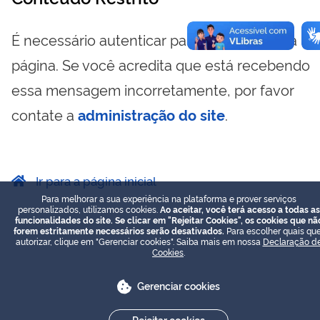
É necessário autenticar para visualizar essa
página. Se você acredita que está recebendo
essa mensagem incorretamente, por favor
contate a
administração do site
.
Ir para a página inicial
Para melhorar a sua experiência na plataforma e prover serviços
personalizados, utilizamos cookies.
Ao aceitar, você terá acesso a todas as
funcionalidades do site. Se clicar em "Rejeitar Cookies", os cookies que nã
forem estritamente necessários serão desativados.
Para escolher quais que
autorizar, clique em "Gerenciar cookies". Saiba mais em nossa
Declaração d
Cookies
.
Gerenciar cookies
Rejeitar cookies