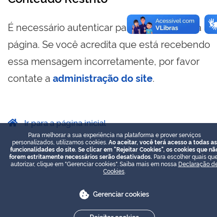
É necessário autenticar para visualizar essa
página. Se você acredita que está recebendo
essa mensagem incorretamente, por favor
contate a
administração do site
.
Ir para a página inicial
Para melhorar a sua experiência na plataforma e prover serviços
personalizados, utilizamos cookies.
Ao aceitar, você terá acesso a todas as
funcionalidades do site. Se clicar em "Rejeitar Cookies", os cookies que nã
forem estritamente necessários serão desativados.
Para escolher quais que
autorizar, clique em "Gerenciar cookies". Saiba mais em nossa
Declaração d
Cookies
.
Gerenciar cookies
Rejeitar cookies