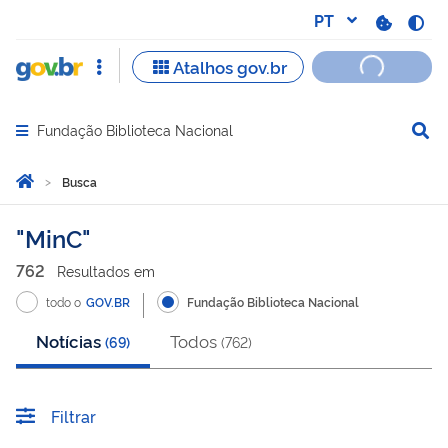
Fundação Biblioteca Nacional
Abrir menu principal de navegação
Você está aqui:
Página Inicial
Busca
Busca
MinC
762
Resultado
s
em
todo o
GOV.BR
Fundação Biblioteca Nacional
Notícias
Todos
(
69
)
(
762
)
Filtrar