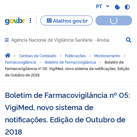
Agência Nacional de Vigilância Sanitária - Anvisa
Abrir menu principal de navegação
Você está aqui:
Página Inicial
Centrais de Conteúdo
Publicações
Monitoramento
Farmacovigilância
Boletins de Farmacovigilância
Boletim de
Farmacovigilância nº 05: VigiMed, novo sistema de notificações. Edição
de Outubro de 2018
Boletim de Farmacovigilância nº 05:
VigiMed, novo sistema de
notificações. Edição de Outubro de
2018