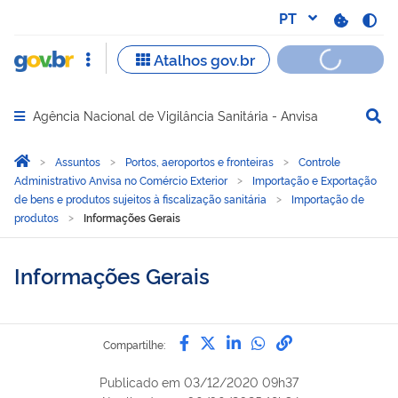
Agência Nacional de Vigilância Sanitária - Anvisa
Abrir menu principal de navegação
Você está aqui:
Página Inicial
Assuntos
Portos, aeroportos e fronteiras
Controle
Administrativo Anvisa no Comércio Exterior
Importação e Exportação
de bens e produtos sujeitos à fiscalização sanitária
Importação de
produtos
Informações Gerais
Informações Gerais
Compartilhe por Facebook
Compartilhe por Twitter
Compartilhe por Lin
Compartilhe por
link para Copi
Compartilhe:
Publicado em
03/12/2020 09h37