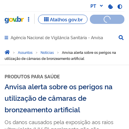
Agência Nacional de Vigilância Sanitária - Anvisa
Abrir menu principal de navegação
Você está aqui:
Página Inicial
Assuntos
Notícias
Anvisa alerta sobre os perigos na
utilização de câmaras de bronzeamento artificial
PRODUTOS PARA SAÚDE
Anvisa alerta sobre os perigos na
utilização de câmaras de
bronzeamento artificial
Os danos causados pela exposição aos raios
ultravioleta (UV-B) geralmente não são