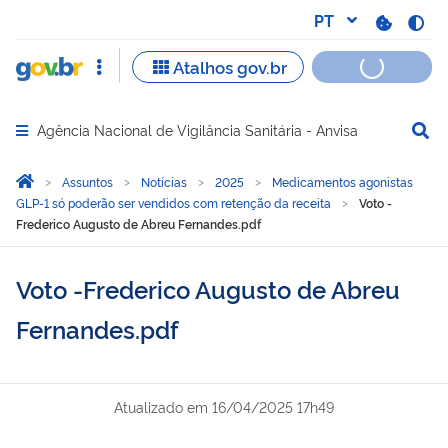
Agência Nacional de Vigilância Sanitária - Anvisa
Abrir menu principal de navegação
Você está aqui:
Página Inicial
Assuntos
Notícias
2025
Medicamentos agonistas
GLP-1 só poderão ser vendidos com retenção da receita
Voto -
Frederico Augusto de Abreu Fernandes.pdf
Voto -Frederico Augusto de Abreu
Fernandes.pdf
Atualizado em
16/04/2025 17h49