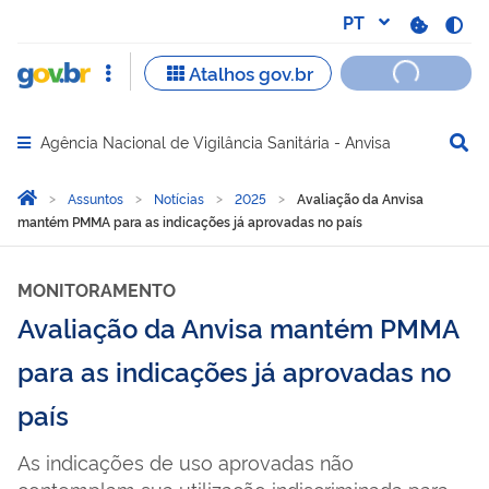
Agência Nacional de Vigilância Sanitária - Anvisa
Abrir menu principal de navegação
Você está aqui:
Página Inicial
Assuntos
Notícias
2025
Avaliação da Anvisa
mantém PMMA para as indicações já aprovadas no país
MONITORAMENTO
Avaliação da Anvisa mantém PMMA
para as indicações já aprovadas no
país
As indicações de uso aprovadas não
contemplam sua utilização indiscriminada para