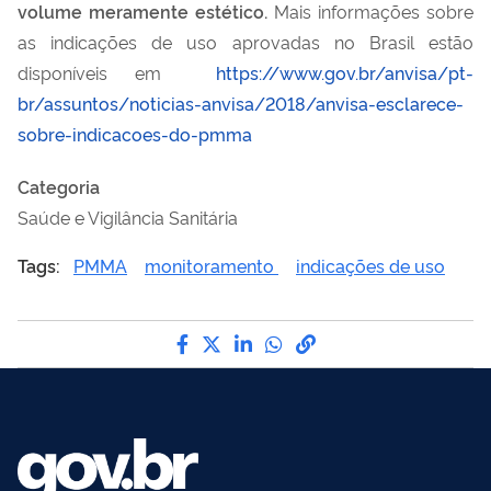
volume meramente estético.
Mais informações sobre
as indicações de uso aprovadas no Brasil estão
disponíveis em
https://www.gov.br/anvisa/pt-
br/assuntos/noticias-anvisa/2018/anvisa-esclarece-
sobre-indicacoes-do-pmma
Categoria
Saúde e Vigilância Sanitária
Tags:
PMMA
monitoramento
indicações de uso
Compartilhe por Facebook
Compartilhe por Twitter
Compartilhe por LinkedI
Compartilhe por Wha
link para Copiar pa