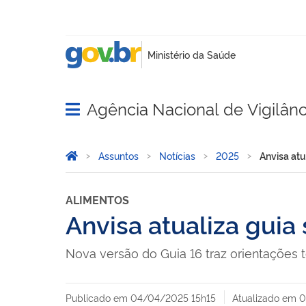
Agência Nacional de Vigilânci
Abrir menu principal de navegação
Você está aqui:
Página Inicial
Assuntos
Notícias
2025
Anvisa atu
ALIMENTOS
Anvisa atualiza guia
Nova versão do Guia 16 traz orientações t
Publicado em
04/04/2025 15h15
Atualizado em
0