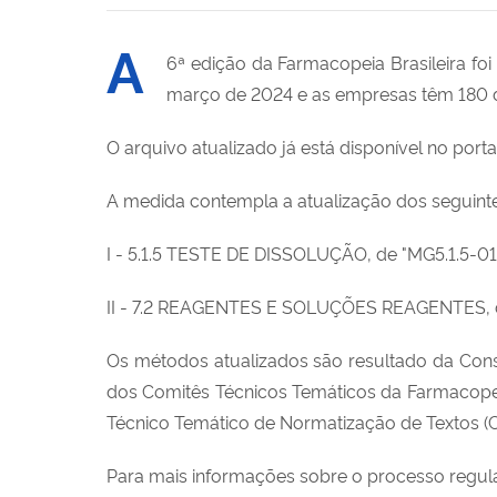
A
6ª edição
da
Farmacopeia Brasileira foi
março de 2024 e as empresas têm 180 
O arquivo atualizado já está disponível n
o port
A
medida
contempla a atualização dos seguint
I - 5.1.5 TESTE DE DISSOLUÇÃO, de "MG5.1.5-01"
II - 7.2 REAGENTES E SOLUÇÕES REAGENTES, de
Os métodos atualizados são resultado da Consu
dos Comitês Técnicos Temáticos da Farmacopei
Técnico Temático de Normatização de Textos (
Para mais informações sobre o processo regul