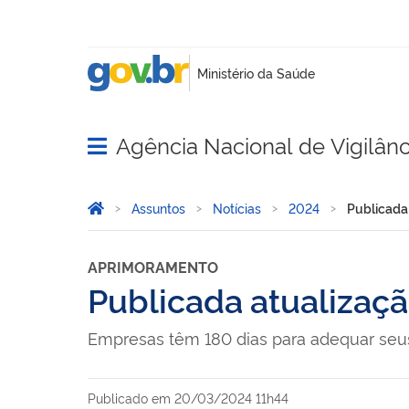
Agência Nacional de Vigilânci
Abrir menu principal de navegação
Você está aqui:
Página Inicial
Assuntos
Notícias
2024
Publicada 
APRIMORAMENTO
Publicada atualizaçã
Empresas têm 180 dias para adequar seu
Publicado em
20/03/2024 11h44