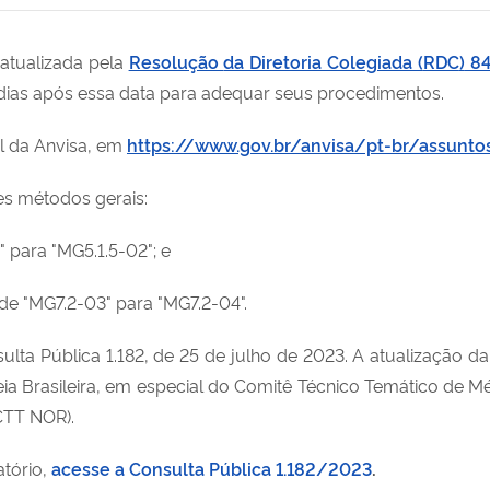
 atualizada pela
Resolução
da Diretoria Colegiada (
RDC
)
84
dias após essa data para adequar seus procedimentos
.
al
da Anvisa
, em
https://www.gov.br/anvisa/pt-br/assunto
es
m
étodos
g
erais:
 para "MG5.1.5-02"; e
 "MG7.2-03" para "MG7.2-04".
lta Pública 1.182
,
de 25 de julho de 2023. A atualização d
a Brasileira, em especial
d
o Comitê Técnico Temático de Mé
CTT NOR).
atório,
acesse a Consulta Pública 1.182/2023
.