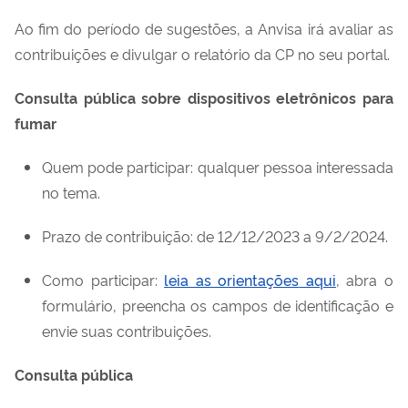
Ao fim do período de sugestões, a
Anvisa
irá avaliar as
contribuições e divulgar
o relatório da
CP no
seu
portal.
Consulta
p
ública
sobre d
ispositivos
e
letrônicos para
fu
mar
Quem pode participar: qualquer pessoa interessada
no tema
.
Prazo
de contribuição
: de 12/12/2023 a 9/2/2024
.
Como participar:
l
eia as orientações
aqui
, abra o
formulário
, preencha os campos de identificação e
envie suas contribuiç
ões.
Consulta
p
ública