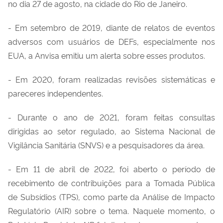
no dia 27 de agosto
,
na cidade do Rio de Janeiro.
- Em setembro de 2019
,
diante d
e
relatos de eventos
adversos com usuários de
DE
Fs
,
especialmente nos
EUA,
a Anvisa emitiu
um
alerta sobre es
s
es produtos.
- Em 2020
,
foram realizadas revisões sistemáticas e
pareceres independentes.
- Durante o ano de 2021
,
foram
feitas
consultas
dirigidas ao setor regulado,
ao
Sistema Nacional de
Vigilância Sanitária
(SNVS)
e
a
pesquisadores da
área.
- Em 11 de abril de 2022
,
foi aberto o período de
recebimento de contribuições para a Tomada Pública
de Subsídios
(TPS)
,
como parte da Análise de Impacto
Regulatório
(AIR)
sobre o tema. Naquele momento, o