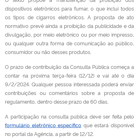
dispositivos eletrônicos para fumar, o que inclui todos
os tipos
de
cigarros eletrônicos
. A
proposta de ato
normativo
prevê ainda
a
proibição d
a
publicidade e
da
divulgação, por meio eletrônico
ou
por meio impresso,
ou qualquer outra forma de comunicação ao público,
consumidor ou não d
esses
produtos.
O prazo de contribuição
d
a Consulta Pública começa a
contar n
a próxima terça-feira (
12/12
)
e vai até o dia
9/2/2024.
Q
ualquer pessoa interessada poderá enviar
contribuições ou comentários sobre
a proposta de
r
egulamento
,
dentro desse
prazo de
60 dias.
A participação na consulta pública deve ser feita pelo
formulário eletrônico específico
que estará disponível
no
portal
da Agência
, a partir de
12/12.