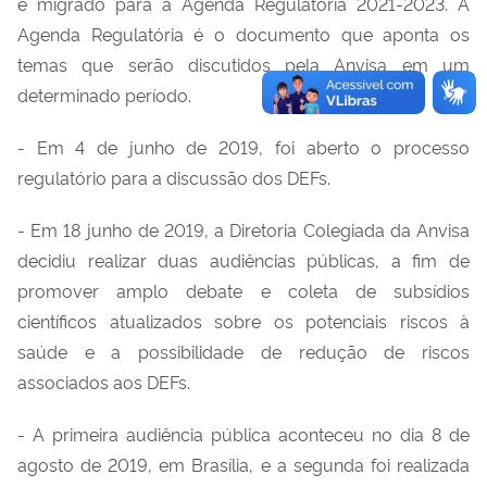
e migrad
o
para a Agenda Regulatória 2021-2023. A
Agenda Regulatória é o documento que aponta os
temas que serão discutidos pela Anvisa em um
determinado período.
- Em 4 de junho de 2019
,
foi aberto o processo
regulatório para
a
discussão
d
os
DEFs
.
- Em 18 junho de 2019
,
a Diretoria Colegiada da Anvisa
decidiu realiza
r
duas
a
udiências
p
úblicas, a fim de
promover amplo debate e coleta de subsídios
científicos atualizados sobre os potenciais riscos à
saúde e a possibilidade de redução de riscos
associados aos
DEF
s
.
- A primeira
a
udiência
p
ública aconteceu no dia 8 de
agosto de 2019
,
em Brasília
,
e a segunda
foi realizada