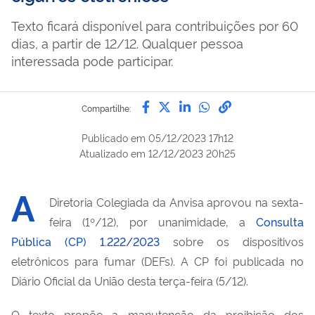
Texto ficará disponível para contribuições por 60
dias, a partir de 12/12. Qualquer pessoa
interessada pode participar.
Compartilhe por Facebook
Compartilhe por Twitter
Compartilhe por Lin
Compartilhe por
link para Copi
Compartilhe:
Publicado em
05/12/2023 17h12
Atualizado em
12/12/2023 20h25
A
Diretoria Colegiada da Anvisa aprovou na
sexta-
feira (1º/12)
, por unanimidade,
a
Consulta
Pública (CP) 1.222/2023
sobre os
d
ispositivos
e
letrônicos para
f
umar (
DEF
s
).
A CP foi publicada no
Diário Oficial da União desta terça-feira (5/12).
O
texto propõe a manutenção d
a proibição dos