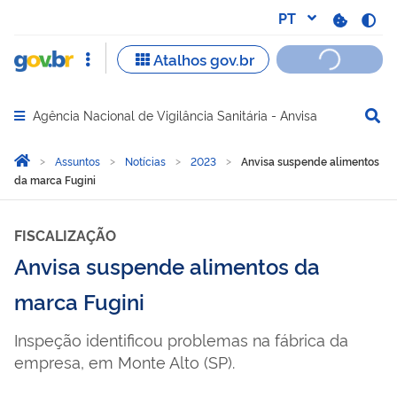
Agência Nacional de Vigilância Sanitária - Anvisa
Abrir menu principal de navegação
Você está aqui:
Página Inicial
Assuntos
Notícias
2023
Anvisa suspende alimentos
da marca Fugini
FISCALIZAÇÃO
Anvisa suspende alimentos da
marca Fugini
Inspeção identificou problemas na fábrica da
empresa, em Monte Alto (SP).