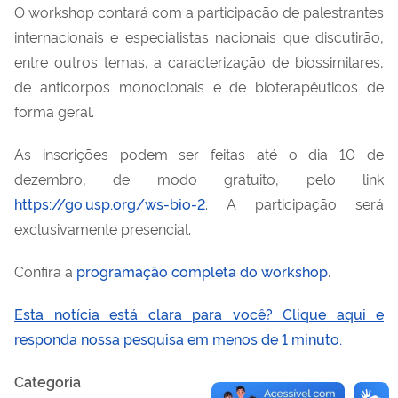
O
w
orkshop contará com a participação de palestrantes
internacionais e especialistas nacionais que discutirão,
entre outros temas, a caracterização de
biossimilares
,
de anticorpos monoclonais e
de
bioterapêuticos
de
forma geral.
As inscrições podem ser feitas até
o dia
10
de
dezembro
, de modo gratuito, pelo link
https://go.usp.org/ws-bio-2
. A participação será
exclusivamente presencial.
Confira a
programação
completa
do
w
orkshop
.
Es
t
a notícia está clara para você? Clique aqui e
responda nossa pesquisa em menos de 1 minuto.
Categoria