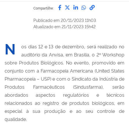
Compartilhe por Facebook
Compartilhe por Twitter
Compartilhe por Lin
Compartilhe por
link para Copi
Compartilhe:
Publicado em
20/11/2023 11h03
Atualizado em
21/11/2023 15h42
N
os dias 12 e 13 de dezembro, será realizado no
auditório da Anvisa, em Brasília, o 2º Workshop
sobre Produtos Biológicos.
No evento, p
romovido em
conjunto com a Farmacopeia Americana (
United States
Pharmacopeia
–
USP) e
com o
Sindicato da Indústria de
Produtos Farmacêuticos
(
Sindusfarma
)
,
serão
aborda
dos
aspectos regulatórios e técnicos
relacionados ao registro de produtos biológicos, em
especial à sua produção e
ao seu
controle de
qualidade.