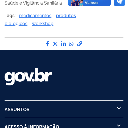
Saúde e Vigilância Sanitária
Tags:
medicamentos
produtos
biológicos
workshop
Compartilhe por Facebook
Compartilhe por Twitter
Compartilhe por LinkedI
Compartilhe por Wha
link para Copiar pa
ASSUNTOS
ACESSO À INFORMAÇÃO