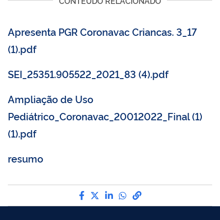
CONTEÚDO RELACIONADO
Apresenta PGR Coronavac Criancas. 3_17
(1).pdf
SEI_25351.905522_2021_83 (4).pdf
Ampliação de Uso
Pediátrico_Coronavac_20012022_Final (1)
(1).pdf
resumo
Compartilhe por Facebook
Compartilhe por Twitter
Compartilhe por LinkedI
Compartilhe por Wha
link para Copiar pa