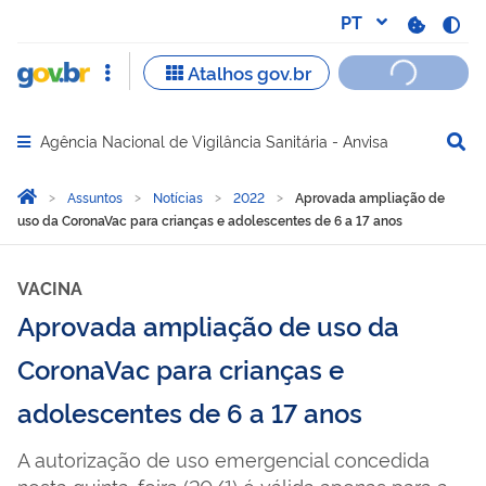
Agência Nacional de Vigilância Sanitária - Anvisa
Abrir menu principal de navegação
Você está aqui:
Página Inicial
Assuntos
Notícias
2022
Aprovada ampliação de
uso da CoronaVac para crianças e adolescentes de 6 a 17 anos
VACINA
Aprovada ampliação de uso da
CoronaVac para crianças e
adolescentes de 6 a 17 anos
A autorização de uso emergencial concedida
nesta quinta-feira (20/1) é válida apenas para a