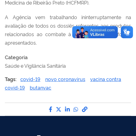
Medicina de Ribeirão Preto (HCFMRP).
A Agência vem trabalhando ininterruptamente na
avaliação de todos os dossiês referentes aos produtos
relacionados ao combate à Covid-19 que lhe foram
apresentados.
Categoria
Saúde e Vigilância Sanitária
Tags:
covid-19
novo coronavírus
vacina contra
covid-19
butanvac
Compartilhe por Facebook
Compartilhe por Twitter
Compartilhe por LinkedI
Compartilhe por Wha
link para Copiar pa