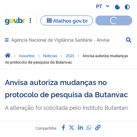
Agência Nacional de Vigilância Sanitária - Anvisa
Abrir menu principal de navegação
Você está aqui:
Página Inicial
Assuntos
Notícias
2021
Anvisa autoriza mudanças
no protocolo de pesquisa da Butanvac
Anvisa autoriza mudanças no
protocolo de pesquisa da Butanvac
A alteração foi solicitada pelo Instituto Butantan.
Compartilhe por Facebook
Compartilhe por Twitter
Compartilhe por Lin
Compartilhe por
link para Copi
Compartilhe: