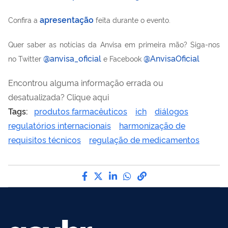
apresentação
Confira a
feita durante o evento.
Quer saber as notícias da Anvisa em primeira mão? Siga-nos
@anvisa_oficial
@AnvisaOficial
no Twitter
e Facebook
Encontrou alguma informação errada ou
desatualizada? Clique aqui
Tags:
produtos farmacêuticos
ich
diálogos
regulatórios internacionais
harmonização de
requisitos técnicos
regulação de medicamentos
Compartilhe por Facebook
Compartilhe por Twitter
Compartilhe por LinkedI
Compartilhe por Wha
link para Copiar pa