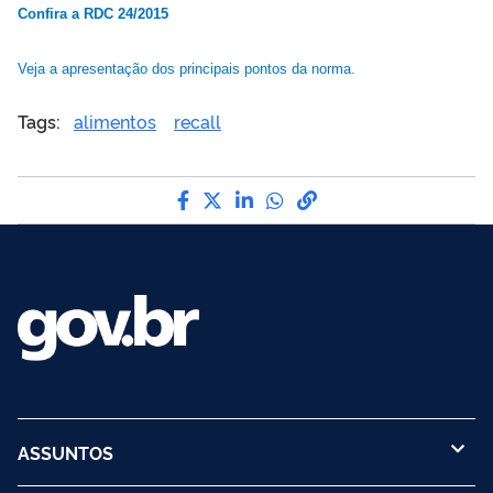
Confira a RDC 24/2015
Veja a apresentação dos principais pontos da norma.
Tags:
alimentos
recall
Compartilhe por Facebook
Compartilhe por Twitter
Compartilhe por LinkedI
Compartilhe por Wha
link para Copiar pa
ASSUNTOS