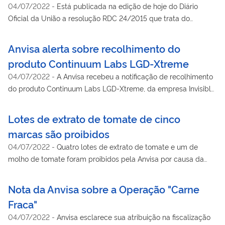
04/07/2022
-
Está publicada na edição de hoje do Diário
Oficial da União a resolução RDC 24/2015 que trata do
recolhimento de alimentos e a sua comunicação à Anvisa. Em
39 artigos, a norma detalha como as empresas produtoras de
Anvisa alerta sobre recolhimento do
alimentos devem proceder em caso de identificação de risco e
produto Continuum Labs LGD-Xtreme
necessidade de realizar o recolhimento de produtos no
04/07/2022
-
A Anvisa recebeu a notificação de recolhimento
mercado, também conhecido como recall.
do produto Continuum Labs LGD-Xtreme, da empresa Invisiblu
International LLC. O recall dos lotes número 21511166, com
datas de validade até 11/2018, decorreu da presença da
Lotes de extrato de tomate de cinco
substância LGD-4033 Ligandrol, uma droga não autorizada
marcas são proibidos
para uso.
04/07/2022
-
Quatro lotes de extrato de tomate e um de
molho de tomate foram proibidos pela Anvisa por causa da
presença de pelo de roedor
Nota da Anvisa sobre a Operação "Carne
Fraca"
04/07/2022
-
Anvisa esclarece sua atribuição na fiscalização