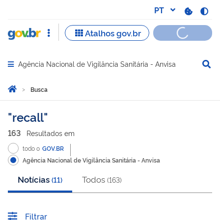
Agência Nacional de Vigilância Sanitária - Anvisa
Abrir menu principal de navegação
Você está aqui:
Página Inicial
Busca
Busca
recall
163
Resultado
s
em
todo o
GOV.BR
Agência Nacional de Vigilância Sanitária - Anvisa
Notícias
Todos
(
11
)
(
163
)
Filtrar