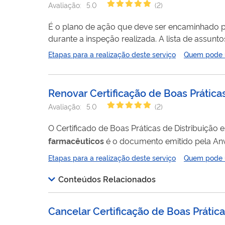
Avaliação:
5.0
(
2
)
É o plano de ação que deve ser encaminhado p
Etapas para a realização deste serviço
Quem pode ut
Renovar Certificação de Boas Práti
Avaliação:
5.0
(
2
)
O Certificado de Boas Práticas de Distribui
farmacêuticos
é o documento emitido pela An
estabelecidas pelas normas. Clique aqui para saber mais . A lista de assuntos de petição relacionados a esse serviço está
Etapas para a realização deste serviço
Quem pode ut
disponível neste link .
Conteúdos Relacionados
Cancelar Certificação de Boas Práti