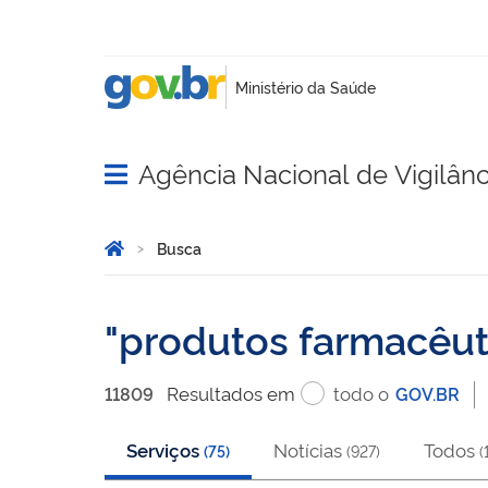
Agência Nacional de Vigilânci
Abrir menu principal de navegação
Você está aqui:
Página Inicial
Busca
Busca
produtos farmacêut
Resultado
s
em
todo o
11809
GOV.BR
Serviços
Notícias
Todos
(
75
)
(
927
)
(