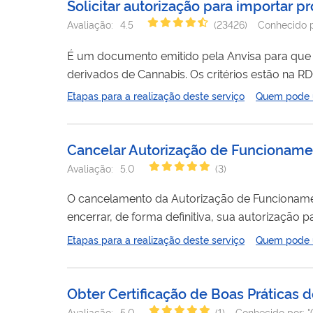
Solicitar autorização para importar 
Avaliação:
4.5
(
23426
)
Conhecido 
É um documento emitido pela Anvisa para que 
derivados de Cannabis. Os critérios estão na RDC 660/2022 . A autorização vale por dois anos e, durante esse período, os
pacientes ou seus representantes legais podem 
Etapas para a realização deste serviço
Quem pode ut
indicando a quantidade importada, nos postos da Anvisa (no
fornece...
Cancelar Autorização de Funcioname
Avaliação:
5.0
(
3
)
O cancelamento da Autorização de Funcionamen
encerrar, de forma definitiva, sua autorizaçã
cancelamento é irreversível. Uma vez conclu
Etapas para a realização deste serviço
Quem pode ut
AFE. Para voltar a atuar, será necessário solicitar uma nova autorização. Esse
empresa...
Obter Certificação de Boas Práticas
Avaliação:
5.0
(
1
)
Conhecido por:
"