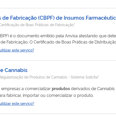
de Armazenagem dispostas na legislação em vigor. Nesse se
as de Fabricação (CBPF) de Insumos Farmacêuti
Certificação de Boas Práticas de Fabricação"
(CBPF) é o documento emitido pela Anvisa atestando que det
de Fabricação. O Certificado de Boas Práticas de Distribu
testando que determinado estabelecimento cumpre com as B
ilizar este serviço?
de Armazenagem dispostas na legislação em vigor. Nesse se
de Cannabis
Regularização de Produtos de Cannabis - Sistema Solicita"
as empresas a comercializar
produtos
derivados de Cannabis p
para fabricar, importar ou comercializar o produto.
ilizar este serviço?