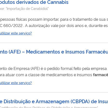
produtos derivados de Cannabis
por:
"Importação de Canabidiol"
pessoas físicas possam importar, para o tratamento de sua
importar o produto autorizado. Para isso, basta apresentar 
ilizar este serviço?
s aeroportos e áreas de fronteiras). Lembre-se: a Anvisa não
nto (AFE) – Medicamentos e Insumos Farmacêu
to de Empresa (AFE) é o pedido formal feito pela empresa 
o para atuar com a classe de medicamentos e insumos
farmacê
ído, a empresa não poderá retomar as atividades de medic
ilizar este serviço?
 procedimento deve ser utilizado quando a
 de Distribuição e Armazenagem (CBPDA) de In
Certificação de Boas Práticas de Distribuição e Armazenagem"