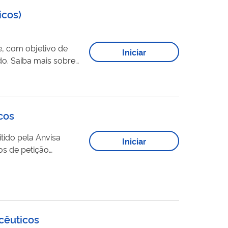
icos)
e, com objetivo de
Iniciar
obre
cia/acao-de-campo
cos
tido pela Anvisa
Iniciar
cêuticos