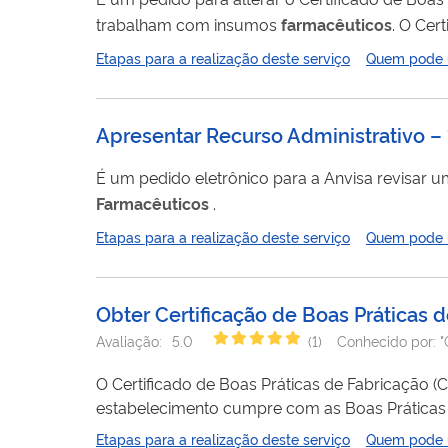
trabalham com insumos
farmacêuticos
. O Cer
estabelecimento cumpre com as Boas Práticas d
Etapas para a realização deste serviço
Quem pode ut
para saber mais .
Apresentar Recurso Administrativo – 
Farmacêuticos
.
Etapas para a realização deste serviço
Quem pode ut
Obter Certificação de Boas Práticas
Avaliação:
5.0
(
1
)
Conhecido por:
"
O Certificado de Boas Práticas de Fabricação 
estabelecimento cumpre com as Boas Práticas 
(CBPDA) é o documento emitido pela Anvisa a
Etapas para a realização deste serviço
Quem pode ut