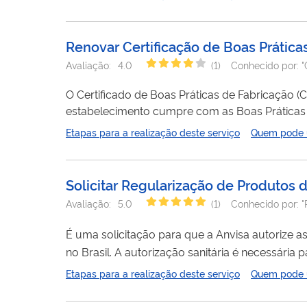
Distribuição e Armazenagem ou Boas Práticas 
previamente cadastrada na...
Renovar Certificação de Boas Prátic
Avaliação:
4.0
(
1
)
Conhecido por:
"
O Certificado de Boas Práticas de Fabricação 
estabelecimento cumpre com as Boas Práticas 
(CBPDA) é o documento emitido pela Anvisa a
Etapas para a realização deste serviço
Quem pode ut
Distribuição e Armazenagem ou Boas Práticas 
previamente cadastrada na...
Solicitar Regularização de Produtos 
Avaliação:
5.0
(
1
)
Conhecido por:
"
É uma solicitação para que a Anvisa autorize 
no Brasil. A autorização sanitária é necessária 
Etapas para a realização deste serviço
Quem pode ut