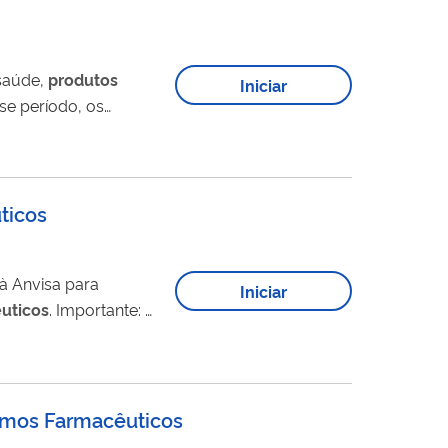
 saúde,
produtos
Iniciar
a prescrição médica,
ticos
à Anvisa para
Iniciar
uticos
. Importante: o
amentos com a mesma
sumos Farmacêuticos