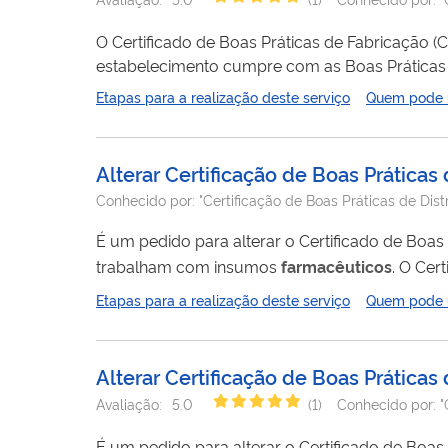
O Certificado de Boas Práticas de Fabricação 
estabelecimento cumpre com as Boas Práticas 
(CBPDA) é o documento emitido pela Anvisa a
Etapas para a realização deste serviço
Quem pode ut
Distribuição e Armazenagem ou Boas Práticas 
previamente cadastrada na...
Alterar Certificação de Boas Prátic
Conhecido por:
"Certificação de Boas Práticas de Di
É um pedido para alterar o Certificado de Bo
trabalham com insumos
farmacêuticos
. O Cer
estabelecimento cumpre com as Boas Práticas de Di
Etapas para a realização deste serviço
Quem pode ut
para saber mais .
Alterar Certificação de Boas Prática
Avaliação:
5.0
(
1
)
Conhecido por:
"
É um pedido para alterar o Certificado de Bo