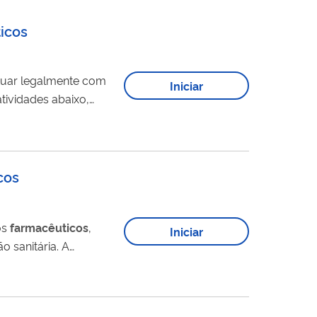
icos
tuar legalmente com
Iniciar
tado na Anvisa,...
cos
os
farmacêuticos
,
Iniciar
sanitária. A