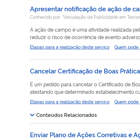
Apresentar notificação de ação de c
Conhecido por:
"Veiculação de Publicidade em Tecnovi
A ação de campo é uma atividade realizada pelo
reduzir o risco de ocorrência de evento adverso relac
ação de campo: https://www.gov.br/anvisa/pt
Etapas para a realização deste serviço
Quem pode ut
Cancelar Certificação de Boas Práti
É um pedido para cancelar o Certificado de Bo
atestando que determinado estabelecimento cumpre com as Boa
relacionados a esse s
Etapas para a realização deste serviço
Quem pode ut
Conteúdos Relacionados
Enviar Plano de Ações Corretivas e 