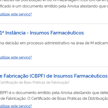
tificado é um documento emitido pela Anvisa atestando que
e Distribuição e Armazenagem dispostas na legislação em v
ilizar este serviço?
1ª Instância - Insumos Farmacêuticos
ilizar este serviço?
 de Fabricação (CBPF) de Insumos Farmacêuticos
Certificação de Boas Práticas de Fabricação"
(CBPF) é o documento emitido pela Anvisa atestando que det
de Fabricação. O Certificado de Boas Práticas de Distribu
testando que determinado estabelecimento cumpre com as B
ilizar este serviço?