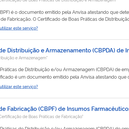
(CBPF) é o documento emitido pela Anvisa atestando que det
de Fabricação. O Certificado de Boas Práticas de Distribu
testando que determinado estabelecimento cumpre com as B
ilizar este serviço?
de Armazenagem dispostas na legislação em vigor. Nesse se
as de Distribuição e Armazenamento (CBPDA) de
stribuição e Armazenagem"
as Práticas de Distribuição e/ou Armazenagem (CBPDA) de e
tificado é um documento emitido pela Anvisa atestando que
stribuição e Armazenagem dispostas na legislação em vigor. Cliq
ilizar este serviço?
s de Fabricação (CBPF) de Insumos Farmacêutico
Certificação de Boas Práticas de Fabricação"
as Práticas de Distribuição e/ou Armazenagem (CBPDA) de e