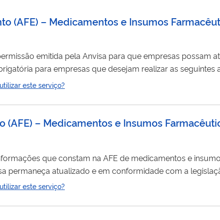
ento (AFE) – Medicamentos e Insumos Farmacêut
permissão emitida pela Anvisa para que empresas possam a
cos
: • Armazenar • Distribuir • Embalar • Exportar • Fabricar • Importar • Transportar
ilizar este serviço?
la emissão do Relatório de Inspeção, documento a ser apresen
to (AFE) – Medicamentos e Insumos Farmacêuti
s informações que constam na AFE de medicamentos e insum
a permaneça atualizado e em conformidade com a legislação 
 realizar uma das seguintes alterações: • Mudança de endereço do
ilizar este serviço?