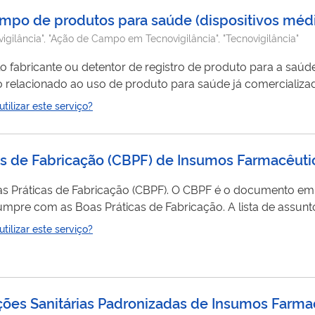
ampo de produtos para saúde (dispositivos méd
gilância", "Ação de Campo em Tecnovigilância", "Tecnovigilância"
 fabricante ou detentor de registro de produto para a saúd
ionado ao uso de produto para saúde já comercializado. Saiba mais s
-br/assuntos/fiscalizacao-e-monitoramento/tecnovigilan
ilizar este serviço?
cas de Fabricação (CBPF) de Insumos Farmacêuti
as Práticas de Fabricação (CBPF). O CBPF é o documento emi
s Práticas de Fabricação. A lista de assuntos de petição
erviço está disponível neste link .
ilizar este serviço?
Ações Sanitárias Padronizadas de Insumos Farma