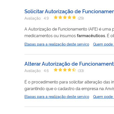
Solicitar Autorização de Funcionam
Avaliação:
4.9
(
29
)
A Autorização de Funcionamento (AFE) é uma 
medicamentos ou insumos
farmacêuticos
. É obrigatória para empresas que desejam realizar as seguintes atividades abaixo,
com medicamentos e/ou insumos
farmacêuti
Etapas para a realização deste serviço
Quem pode ut
A Vigilância Sanitária Local é a responsável pe
Alterar Autorização de Funcionamen
Avaliação:
4.6
(
33
)
É o procedimento para solicitar alteração da
garantindo que o cadastro da empresa na Anvis
alteração deve ser solicitada sempre que a empresa desejar
Etapas para a realização deste serviço
Quem pode ut
CNPJ detentor da AFE • Mudança de razão social do CNPJ detentor da AFE • Ampliação ou redução de atividades na AFE •
Alteração...