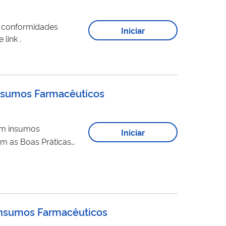
o conformidades
Iniciar
e petição relacionados a esse serviço está disponível neste link .
Insumos Farmacêuticos
om insumos
Iniciar
m as Boas Práticas
 Insumos Farmacêuticos