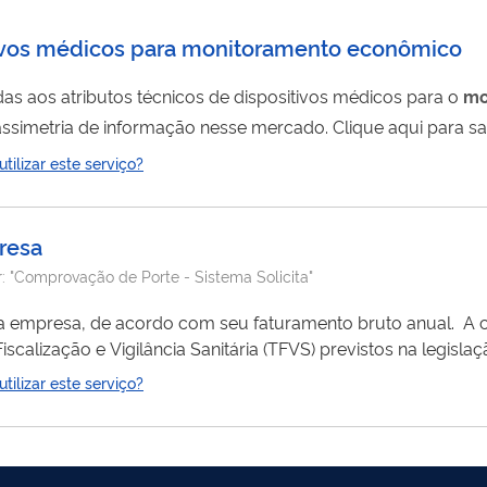
itivos médicos para monitoramento econômico
das aos atributos técnicos de dispositivos médicos para o
mo
dos preços com vistas a reduzir a assimetria de informaçã
de dispositivos médicos https://www.gov.br/anvisa/pt-br/assuntos/fiscali
ilizar este serviço?
saude
resa
r:
"Comprovação de Porte - Sistema Solicita"
, de acordo com seu faturamento bruto anual. A comprovação é
scalização e Vigilância Sanitária (TFVS) previstos na legisla
ilizar este serviço?