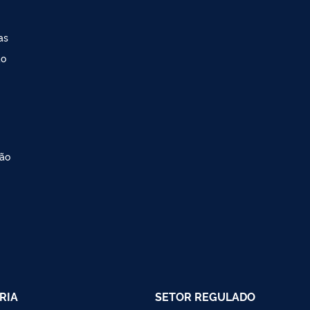
as
ao
ção
RIA
SETOR REGULADO