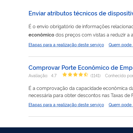
Enviar atributos técnicos de dispos
É o envio obrigatório de informações relaciona
econômico
monitoramento
econômico
Etapas para a realização deste serviço
Quem pode ut
monitoramento
/mercado/produtos-para-a-
Comprovar Porte Econômico de Emp
Avaliação:
4.7
(
1141
)
Conhecido po
É a comprovação da capacidade econômica da empresa
necessária para obter descontos nas Taxas de Fi
o porte de empresas .
Etapas para a realização deste serviço
Quem pode ut