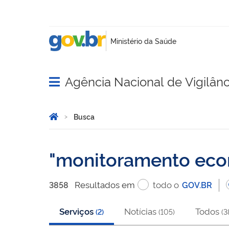
Agência Nacional de Vigilânci
Abrir menu principal de navegação
Você está aqui:
Página Inicial
Busca
Busca
monitoramento ec
Resultado
s
em
todo o
3858
GOV.BR
Serviços
Notícias
Todos
(
2
)
(
105
)
(
3