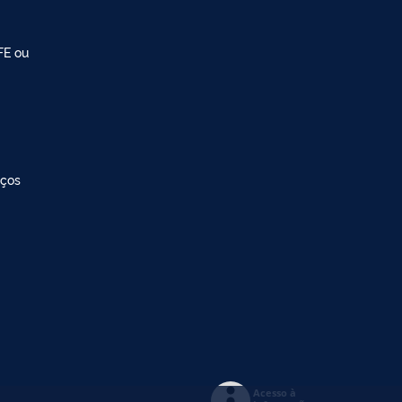
FE ou
iços
Acesso à