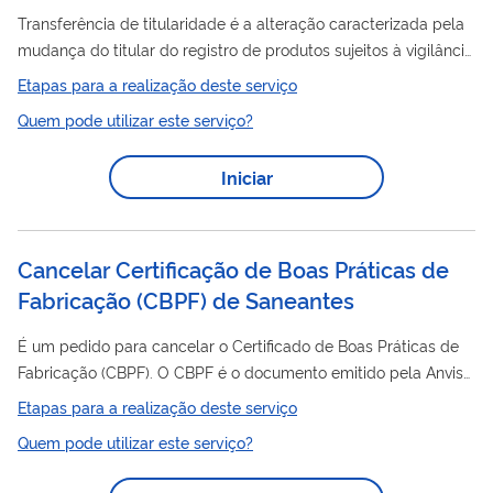
Transferência de titularidade é a alteração caracterizada pela
mudança do titular do registro de produtos sujeitos à vigilância
sanitária, nos casos de operações societárias ou operações
Etapas para a realização deste serviço
comerciais, sem que seja realizada qualquer mudança das
Quem pode utilizar este serviço?
características técnico-sanitárias no registro do produto objeto
da transferência. O peticionamento de registro por
Iniciar
transferência de titularidade de saneante deve ser realizado
por uma empresa sucessora, que é a pessoa jurídica que
passa a ter direitos...
Cancelar Certificação de Boas Práticas de
Fabricação (CBPF) de Saneantes
É um pedido para cancelar o Certificado de Boas Práticas de
Fabricação (CBPF). O CBPF é o documento emitido pela Anvisa
atestando que determinado estabelecimento cumpre com as
Etapas para a realização deste serviço
Boas Práticas de Fabricação. A lista de assuntos de petição
Quem pode utilizar este serviço?
relacionados a esse serviço está disponível neste link .