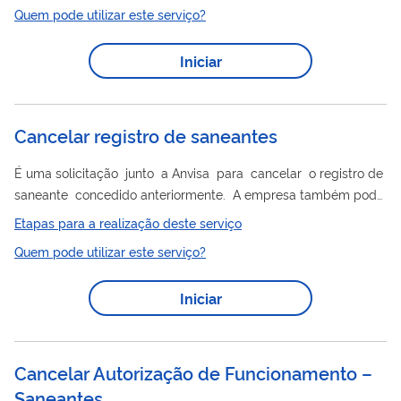
Quem pode utilizar este serviço?
Armazenagem (CBPDA) é o documento emitido pela Anvisa
atestando que determinado estabelecimento cumpre com as
Iniciar
Boas Práticas de Distribuição e Armazenagem ou Boas Práticas
de Armazenagem dispostas na legislação em vigor. Nesse
serviço, a empresa previamente cadastrada na...
Cancelar registro de saneantes
É uma solicitação junto a Anvisa para cancelar o registro de
saneante concedido anteriormente. A empresa também pode
can celar uma versão ou uma das embalagens do produto
Etapas para a realização deste serviço
Quem pode utilizar este serviço?
Iniciar
Cancelar Autorização de Funcionamento –
Saneantes