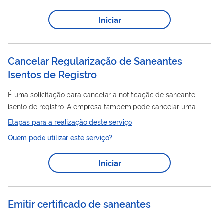
saneantes
: • Armazenar • Distribuir • Embalar • Exportar •
Iniciar
Fabricar • Importar • Transportar A Vigilância Sanitária Local é
a responsável pela emissão do Relatório de Inspeção,
documento a ser...
Cancelar Regularização de Saneantes
Isentos de Registro
É uma solicitação para cancelar a notificação de saneante
isento de registro. A empresa também pode cancelar uma
versão ou uma das embalagens do produto. Após o pedido, a
Etapas para a realização deste serviço
notificação é cancelada automaticamente.
Quem pode utilizar este serviço?
Iniciar
Emitir certificado de saneantes