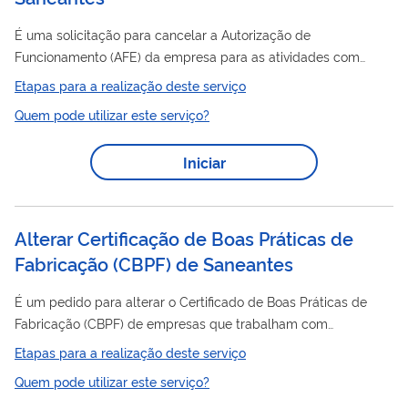
É uma solicitação para cancelar a Autorização de
Funcionamento (AFE) da empresa para as atividades com
saneantes
produtos
. É necessária para empresas que
Etapas para a realização deste serviço
desejam encerrar as atividades para as quais estavam
Quem pode utilizar este serviço?
autorizadas.
Iniciar
Alterar Certificação de Boas Práticas de
Fabricação (CBPF) de Saneantes
É um pedido para alterar o Certificado de Boas Práticas de
Fabricação (CBPF) de empresas que trabalham com
saneantes
. O Certificado é um documento emitido pela
Etapas para a realização deste serviço
Anvisa atestando que determinado estabelecimento cumpre
Quem pode utilizar este serviço?
com as Boas Práticas de Fabricação dispostas na legislação