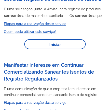
É uma solicitação junto a Anvisa para registro de produtos
saneantes
saneantes
de maior risco sanitário. Os
que
precisam de registro são: detergentes (incluindo detergente
Etapas para a realização deste serviço
enzimático para uso hospitalar) e congêneres (produtos
Quem pode utilizar este serviço?
corrosivos); desinfetantes (destinados ao uso geral, à
indústria de alimentos e afins, para aplicação em roupas e
Iniciar
tecidos, para tratamento de piscinas e água para consumo, a
lactários, a ambientes...
Manifestar Interesse em Continuar
Comercializando Saneantes Isentos de
Registro Regularizados
É uma comunicação de que a empresa tem interesse em
continuar comercializando um saneante isento de registro.
Deve ser feita nos últimos seis meses antes de vencer a
Etapas para a realização deste serviço
notificação do produto, que vale por 10 anos.