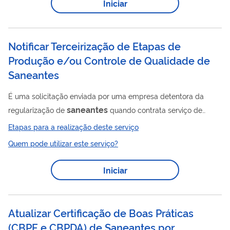
Iniciar
Notificar Terceirização de Etapas de
Produção e/ou Controle de Qualidade de
Saneantes
É uma solicitação enviada por uma empresa detentora da
saneantes
regularização de
quando contrata serviço de
terceiros para execução de etapas de fabricação ou
Etapas para a realização deste serviço
fabricação total de produtos ou serviços de controle de
Quem pode utilizar este serviço?
qualidade e/ou armazenamento de terceiros. A lista de
assuntos de petição relacionados a esse serviço está
Iniciar
disponível neste link .
Atualizar Certificação de Boas Práticas
(CBPF e CBPDA) de Saneantes por