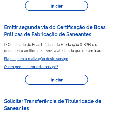
em vigor. Clique aqui para saber mais.
Iniciar
Emitir segunda via do Certificação de Boas
Práticas de Fabricação de Saneantes
O Certificado de Boas Práticas de Fabricação (CBPF) é o
documento emitido pela Anvisa atestando que determinado
estabelecimento cumpre com as Boas Práticas de Fabricação.
Etapas para a realização deste serviço
O Certificado de Boas Práticas de Distribuição e/ou
Quem pode utilizar este serviço?
Armazenagem (CBPDA) é o documento emitido pela Anvisa
atestando que determinado estabelecimento cumpre com as
Iniciar
Boas Práticas de Distribuição e Armazenagem ou Boas Práticas
de Armazenagem dispostas na legislação em vigor. Nesse
serviço, a empresa previamente cadastrada na...
Solicitar Transferência de Titularidade de
Saneantes