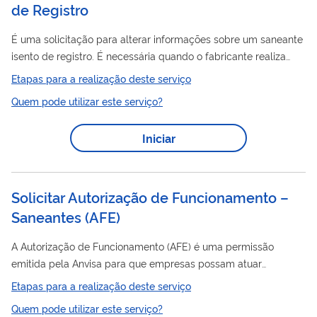
de Registro
É uma solicitação para alterar informações sobre um saneante
isento de registro. É necessária quando o fabricante realiza
qualquer alteração no produto, como fórmula, versão,
Etapas para a realização deste serviço
embalagem, categoria, nome, rótulo, prazo de validade, etc.
Quem pode utilizar este serviço?
Após o envio das informações atualizadas, o produto já pode
ser comercializado, sem necessidade de análise prévia da
Iniciar
Anvisa.
Solicitar Autorização de Funcionamento –
Saneantes
(
AFE
)
A Autorização de Funcionamento (AFE) é uma permissão
emitida pela Anvisa para que empresas possam atuar
saneantes
legalmente com
(produtos de limpeza sujeitos a
Etapas para a realização deste serviço
regularização da Anvisa). É obrigatória para empresas que
Quem pode utilizar este serviço?
desejam realizar as seguintes atividades abaixo, com