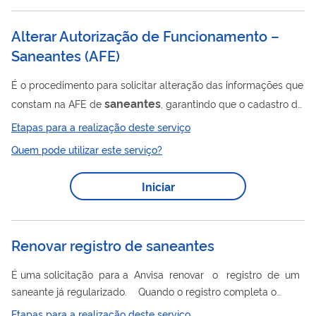
Alterar Autorização de Funcionamento –
Saneantes
(
AFE
)
É o procedimento para solicitar alteração das informações que
saneantes
constam na AFE de
, garantindo que o cadastro da
empresa na Anvisa permaneça atualizado e em conformidade
Etapas para a realização deste serviço
com a legislação sanitária. A alteração deve ser solicitada
Quem pode utilizar este serviço?
sempre que a empresa desejar realizar uma das seguintes
alterações: Mudança de endereço do CNPJ detentor da AFE
Iniciar
Mudança de razão social do CNPJ detentor da AFE Ampliação
ou redução de atividades na AFE Alteração de Responsável
Legal vinculado à...
Renovar registro de saneantes
É uma solicitação para a Anvisa renovar o registro de um
saneante já regularizado. Quando o registro completa o
período de 10 (dez) anos, a empresa deve solicitar a renovação
Etapas para a realização deste serviço