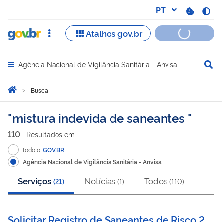
Agência Nacional de Vigilância Sanitária - Anvisa
Abrir menu principal de navegação
Você está aqui:
Página Inicial
Busca
Busca
mistura indevida de saneantes
110
Resultado
s
em
todo o
GOV.BR
Agência Nacional de Vigilância Sanitária - Anvisa
Serviços
Notícias
Todos
(
21
)
(
1
)
(
110
)
Solicitar Registro de Saneantes de Risco 2