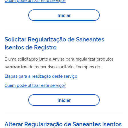
Quem pode utilizar este serviço?
Iniciar
Solicitar Regularização de Saneantes
Isentos de Registro
É uma solicitação junto a Anvisa para regularizar produtos
saneantes
de menor risco sanitário. Exemplos de
saneantes
isentos de registro: • detergentes e limpadores de
Etapas para a realização deste serviço
uso geral; • alvejantes, lava roupas e amaciantes; • ceras e
Quem pode utilizar este serviço?
desengraxantes; • lava louças; • odorizantes, neutralizadores de
odores • produtos para tratamento de piscinas
Iniciar
Alterar Regularização de Saneantes Isentos