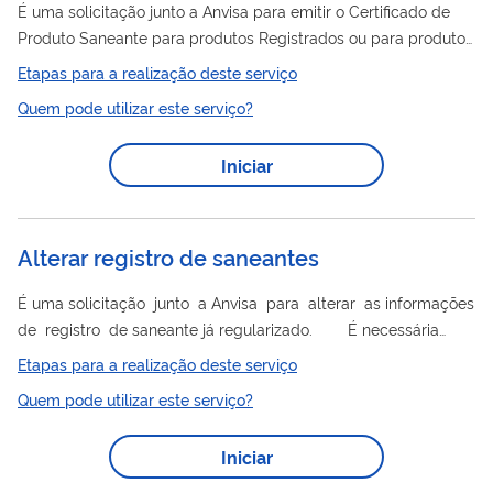
É uma solicitação junto a Anvisa para emitir o Certificado de
Produto Saneante para produtos Registrados ou para produtos
Notificados. O documento serve para atestar que o produto é
Etapas para a realização deste serviço
comercializado no Brasil e pode ser exigido por alguns países
Quem pode utilizar este serviço?
caso a empresa deseje exportar seus produtos.
Iniciar
Alterar registro de saneantes
É uma solicitação junto a Anvisa para alterar as informações
de registro de saneante já regularizado. É necessária
quando o fabricante quer realiza r qualquer alteração no
Etapas para a realização deste serviço
produto , como fórmula, versão, embalagem, categoria, nome,
Quem pode utilizar este serviço?
rótulo, prazo de validade, etc . Somente após a publicação no
Diário Oficial a empresa está autorizada a implementar a
Iniciar
mudança.