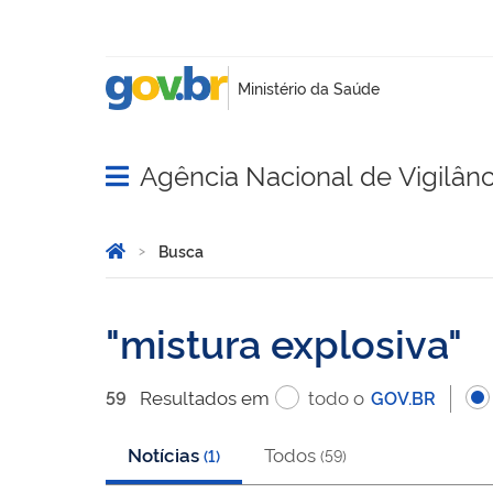
Agência Nacional de Vigilânci
Abrir menu principal de navegação
Você está aqui:
Página Inicial
Busca
Busca
mistura explosiva
Resultado
s
em
todo o
59
GOV.BR
Notícias
Todos
(
1
)
(
59
)