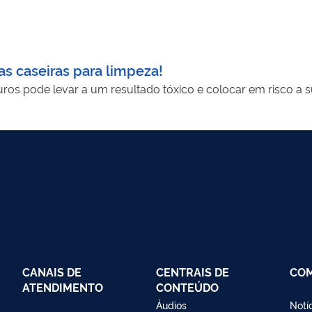
s caseiras para limpeza!
os pode levar a um resultado tóxico e colocar em risco a s
CANAIS DE
CENTRAIS DE
CO
ATENDIMENTO
CONTEÚDO
Áudios
Notí