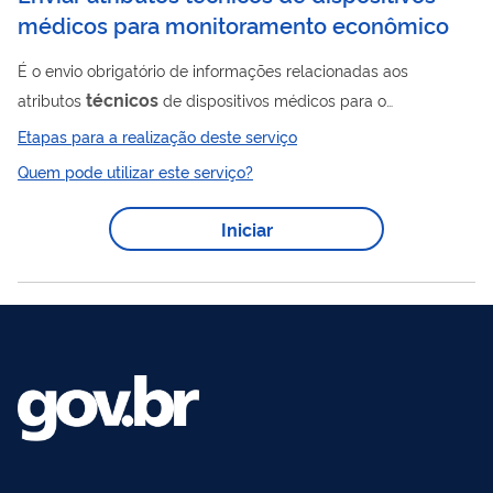
médicos para monitoramento econômico
É o envio obrigatório de informações relacionadas aos
técnicos
atributos
de dispositivos médicos para o
monitoramento econômico dos preços com vistas a reduzir a
Etapas para a realização deste serviço
assimetria de informação nesse mercado. Clique aqui para
Quem pode utilizar este serviço?
saber mais sobre o monitoramento econômico de dispositivos
médicos https://www.gov.br/anvisa/pt-
Iniciar
br/assuntos/fiscalizacao-e-
monitoramento/mercado/produtos-para-a-saude