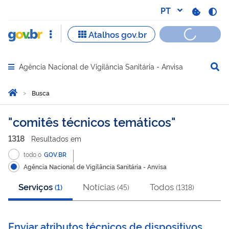
Agência Nacional de Vigilância Sanitária - Anvisa
Abrir menu principal de navegação
Você está aqui:
Página Inicial
Busca
Busca
comitês técnicos temáticos
1318
Resultado
s
em
todo o
GOV.BR
Agência Nacional de Vigilância Sanitária - Anvisa
Serviços
Notícias
Todos
(
1
)
(
45
)
(
1318
)
Enviar atributos técnicos de dispositivos