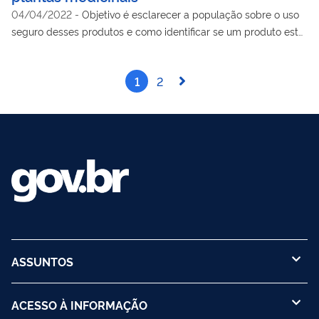
04/04/2022
-
Objetivo é esclarecer a população sobre o uso
seguro desses produtos e como identificar se um produto está
ou não regularizado.
1
2
ASSUNTOS
ACESSO À INFORMAÇÃO