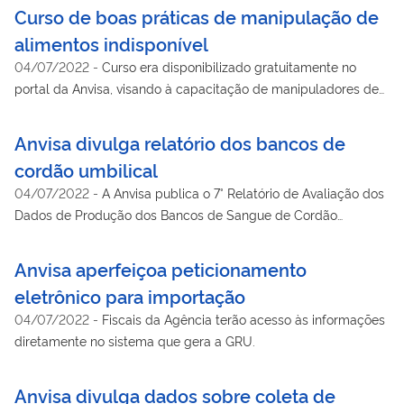
que você quer saber sobre células-tronco, terapias celulares e
Curso de boas práticas de manipulação de
bancos de células? Essa foi a pergunta que motivou a Anvisa a
alimentos indisponível
elaborar uma cartilha sobre o tema.
04/07/2022
-
Curso era disponibilizado gratuitamente no
portal da Anvisa, visando à capacitação de manipuladores de
alimentos.
Anvisa divulga relatório dos bancos de
cordão umbilical
04/07/2022
-
A Anvisa publica o 7° Relatório de Avaliação dos
Dados de Produção dos Bancos de Sangue de Cordão
Umbilical e Placentário, com os dados coletados em 2016.
Anvisa aperfeiçoa peticionamento
eletrônico para importação
04/07/2022
-
Fiscais da Agência terão acesso às informações
diretamente no sistema que gera a GRU.
Anvisa divulga dados sobre coleta de