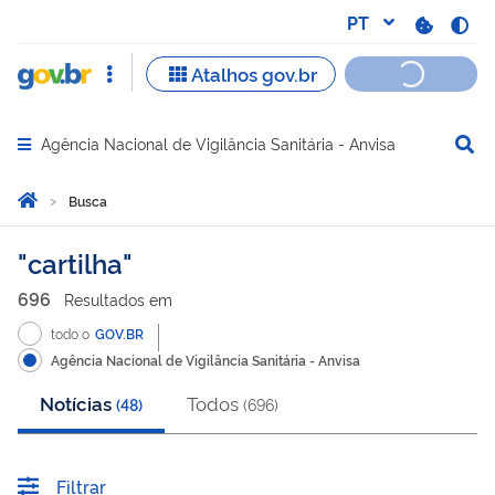
Agência Nacional de Vigilância Sanitária - Anvisa
Abrir menu principal de navegação
Você está aqui:
Página Inicial
Busca
Busca
cartilha
696
Resultado
s
em
todo o
GOV.BR
Agência Nacional de Vigilância Sanitária - Anvisa
Notícias
Todos
(
48
)
(
696
)
Filtrar