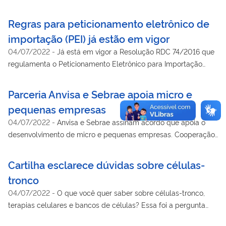
Regras para peticionamento eletrônico de
importação (PEI) já estão em vigor
04/07/2022
-
Já está em vigor a Resolução RDC 74/2016 que
regulamenta o Peticionamento Eletrônico para Importação
(PEI) de bens e produtos de controle sanitário. A norma foi
publicada na última segunda-feira, dia 2 de maio. Com isso o
Parceria Anvisa e Sebrae apoia micro e
novo sistema já está em funcionamento.
pequenas empresas
04/07/2022
-
Anvisa e Sebrae assinam acordo que apoia o
desenvolvimento de micro e pequenas empresas. Cooperação
fortalecerá rede de simplificação de registro
Cartilha esclarece dúvidas sobre células-
tronco
04/07/2022
-
O que você quer saber sobre células-tronco,
terapias celulares e bancos de células? Essa foi a pergunta
que motivou a Anvisa a elaborar uma cartilha sobre o tema. O