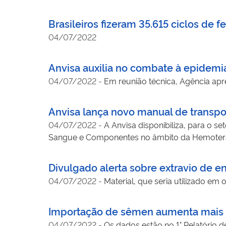
Brasileiros fizeram 35.615 ciclos de fe
04/07/2022
Anvisa auxilia no combate à epidemi
04/07/2022
-
Em reunião técnica, Agência apr
Anvisa lança novo manual de transp
04/07/2022
-
A Anvisa disponibiliza, para o s
Sangue e Componentes no âmbito da Hemotera
Divulgado alerta sobre extravio de e
04/07/2022
-
Material, que seria utilizado em 
Importação de sêmen aumenta mais
04/07/2022
-
Os dados estão no 1° Relatório