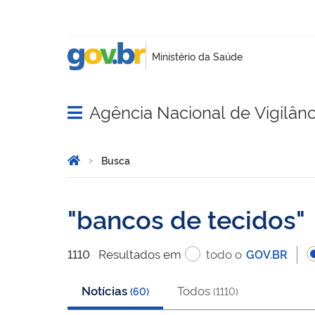
Agência Nacional de Vigilânci
Abrir menu principal de navegação
Você está aqui:
Página Inicial
Busca
Busca
bancos de tecidos
Resultado
s
em
todo o
1110
GOV.BR
Notícias
Todos
(
60
)
(
1110
)