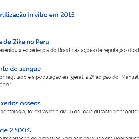
rtilização in vitro em 2015.
a de Zika no Peru
esentou a experiência do Brasil nas ações de regulação dos b
orte de sangue
etor regulado e a população em geral, a 2ª edição do “Manual 
pia”.
nxertos ósseos
odontologia, foi extraviado dia 15 de maio durante transporte
 de 2.500%
 de Importação de Amostras Seminais para uso em Reproduçã