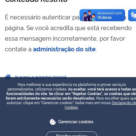
É necessário autenticar para visualizar essa
página. Se você acredita que está recebendo
essa mensagem incorretamente, por favor
contate a
administração do site
.
Ir para a página inicial
Para melhorar a sua experiência na plataforma e prover serviços
personalizados, utilizamos cookies.
Ao aceitar, você terá acesso a todas as
funcionalidades do site. Se clicar em "Rejeitar Cookies", os cookies que nã
forem estritamente necessários serão desativados.
Para escolher quais que
autorizar, clique em "Gerenciar cookies". Saiba mais em nossa
Declaração d
Cookies
.
Gerenciar cookies
Rejeitar cookies