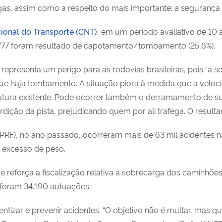
gas, assim como a respeito do mais importante: a segurança v
ional do Transporte (CNT)
, em um período avaliativo de 10
.777 foram resultado de capotamento/tombamento (25,6%).
representa um perigo para as rodovias brasileiras, pois “a s
ue haja tombamento. A situação piora à medida que a veloci
rutura existente. Pode ocorrer também o derramamento de s
erdição da pista, prejudicando quem por ali trafega. O resulta
PRF), no ano passado, ocorreram mais de 63 mil acidentes na
 excesso de peso.
 e reforça a fiscalização relativa à sobrecarga dos caminh
, foram 34.190 autuações.
cientizar e prevenir acidentes. “O objetivo não é multar, mas 