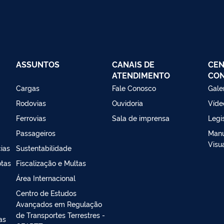
ASSUNTOS
CANAIS DE
CEN
ATENDIMENTO
CO
Cargas
Fale Conosco
Gale
Rodovias
Ouvidoria
Víde
Ferrovias
Sala de imprensa
Legi
Passageiros
Manu
Visu
ias
Sustentabilidade
otas
Fiscalização e Multas
Área Internacional
Centro de Estudos
Avançados em Regulação
de Transportes Terrestres -
as