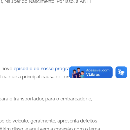
T), Nauber do Nascimento. Por isso, a ANTT
o novo
episódio do nosso programa “ANTT em
lica que a principal causa de tombamento nas
para o transportador, para o embarcador e,
po de veículo, geralmente, apresenta defeitos
. Além disso, e aqui vem a conexão com o tema