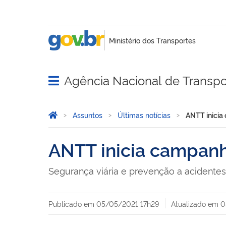
Agência Nacional de Transpo
Abrir menu principal de navegação
Você está aqui:
Página Inicial
Assuntos
Últimas notícias
ANTT inicia
ANTT inicia campanh
Segurança viária e prevenção a acidente
Publicado em
05/05/2021 17h29
Atualizado em
0