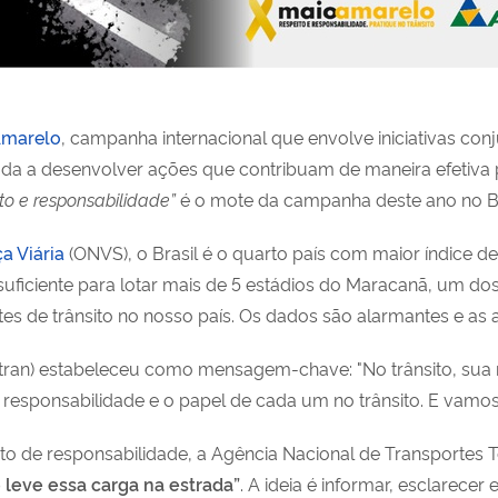
Amarelo
, campanha internacional que envolve iniciativas conj
ada a desenvolver ações que contribuam de maneira efetiva 
to e responsabilidade”
é o mote da campanha deste ano no Br
a Viária
(ONVS), o Brasil é o quarto país com maior índice de
suficiente para lotar mais de 5 estádios do Maracanã, um dos
s de trânsito no nosso país. Os dados são alarmantes e as
tran) estabeleceu como mensagem-chave: "No trânsito, sua r
responsabilidade e o papel de cada um no trânsito. E vamos
o de responsabilidade, a Agência Nacional de Transportes T
 leve essa carga na estrada”
. A ideia é informar, esclarecer