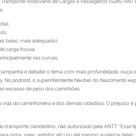
e Transporte Rodoviário de Cargas e Passageiros (Sufis/ANT
a:
otal;
ulo;
is baixo, mais adequado);
de carga frouxa;
 principalmente nas curvas.
ssa campanha e debater o tema com mais profundidade, ouça 
fy. No
podcast
, o superintendente Nauber do Nascimento exp
 ao excesso de peso dos caminhões.
 vida do caminhoneiro e dos demais cidadãos. O prejuízo é 
o transporte clandestino, não autorizado pela ANTT: “Esse ti
ara-brisa, pneu, extintor, etc) ou até mesmo ausência deles