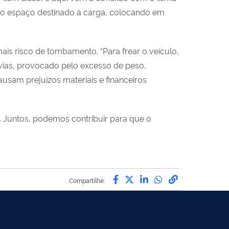
 do espaço destinado à carga, colocando em
is risco de tombamento. “Para frear o veículo,
vias, provocado pelo excesso de peso,
ausam prejuízos materiais e financeiros
s. Juntos, podemos contribuir para que o
Compartilhe por Facebo
Compartilhe por Twit
Compartilhe por L
Compartilhe p
link para C
Compartilhe: