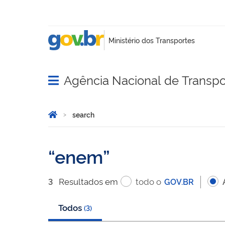
Agência Nacional de Transpo
Abrir menu principal de navegação
Você está aqui:
Inicio
search
search
enem
Resultado
s
em
todo o
3
GOV.BR
Todos
(
3
)