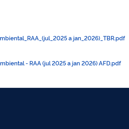
mbiental_RAA_(jul_2025 a jan_2026)_TBR.pdf
iental - RAA (jul 2025 a jan 2026) AFD.pdf