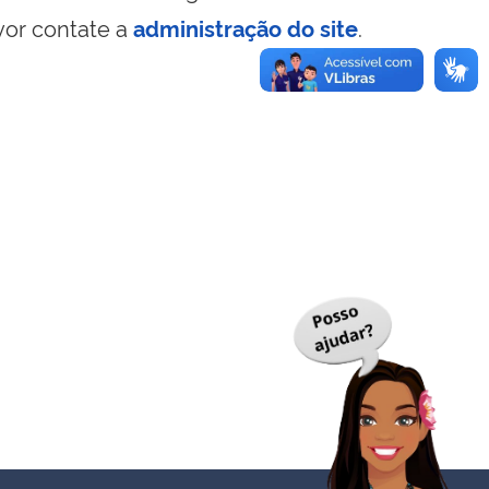
vor contate a
administração do site
.