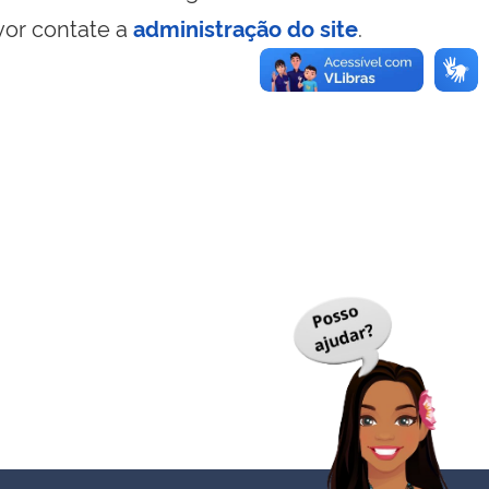
vor contate a
administração do site
.