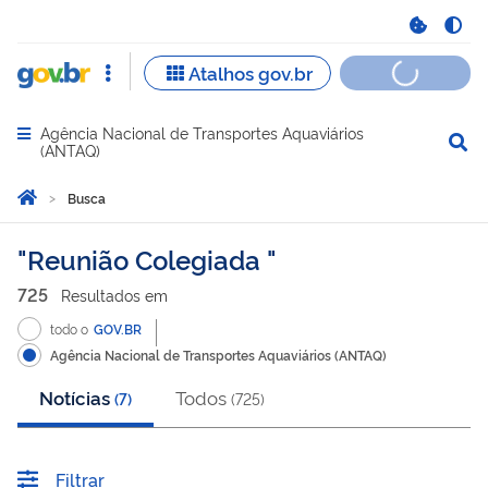
Agência Nacional de Transportes Aquaviários
Abrir menu principal de navegação
(ANTAQ)
Você está aqui:
Página Inicial
Busca
Busca
Reunião Colegiada
725
Resultado
s
em
todo o
GOV.BR
Agência Nacional de Transportes Aquaviários (ANTAQ)
Notícias
Todos
(
7
)
(
725
)
Filtrar