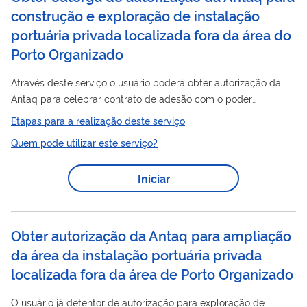
construção e exploração de instalação
portuária privada localizada fora da área do
Porto Organizado
Através deste serviço o usuário poderá obter autorização da
Antaq para celebrar contrato de adesão com o poder
concedente (MPOR) visando à construção e exploração de
Etapas para a realização deste serviço
porto
instalações portuárias localizadas fora da área do
Quem pode utilizar este serviço?
organizado
, nas seguintes modalidades: I - TUP: Terminal de
Uso Privado; II - ETC: Estação de Transbordo de Carga; III-
Iniciar
IPTur: Instalação Portuária de Turismo; e IV - IP4: Instalação
Portuária Pública de Pequeno Porte As IP4 exploradas pelo...
Obter autorização da Antaq para ampliação
da área da instalação portuária privada
localizada fora da área de Porto Organizado
O usuário já detentor de autorização para exploração de