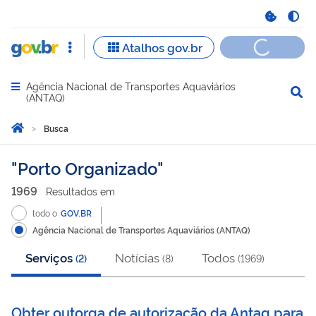
Agência Nacional de Transportes Aquaviários
Abrir menu principal de navegação
(ANTAQ)
Você está aqui:
Página Inicial
Busca
Busca
Porto Organizado
1969
Resultado
s
em
todo o
GOV.BR
Agência Nacional de Transportes Aquaviários (ANTAQ)
Serviços
Notícias
Todos
(
2
)
(
8
)
(
1969
)
Obter outorga de autorização da Antaq para