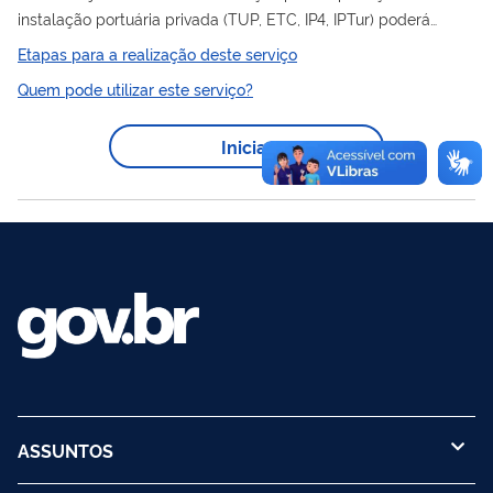
instalação portuária privada (TUP, ETC, IP4, IPTur) poderá
solicitar autorização da Antaq para ampliação da área da
Etapas para a realização deste serviço
instalação localizada fora dos limites dos portos organizados,
Quem pode utilizar este serviço?
conforme art. 35, II, do Decreto nº 8.033/2013. O Procedimento
é regido pelo Decreto nº 8.033/2013, pela Resolução
Iniciar
Normativa Antaq nº 71/2022 e pela Portaria MInfra nº
1.064/2020.
ASSUNTOS