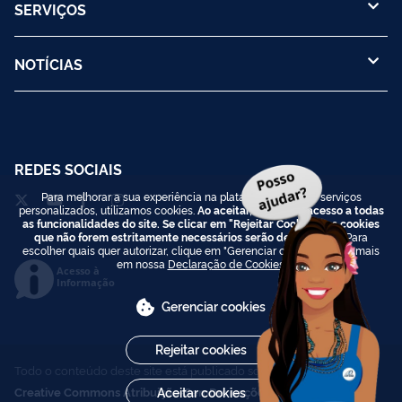
SERVIÇOS
NOTÍCIAS
REDES SOCIAIS
Para melhorar a sua experiência na plataforma e prover serviços
personalizados, utilizamos cookies.
Ao aceitar, você terá acesso a todas
as funcionalidades do site. Se clicar em "Rejeitar Cookies", os cookies
que não forem estritamente necessários serão desativados.
Para
escolher quais quer autorizar, clique em "Gerenciar cookies". Saiba mais
em nossa
Declaração de Cookies
.
Acesso à
Informação
Gerenciar cookies
Rejeitar cookies
Todo o conteúdo deste site está publicado sob a licença
Creative Commons Atribuição-SemDerivações 3.0 Não
Aceitar cookies