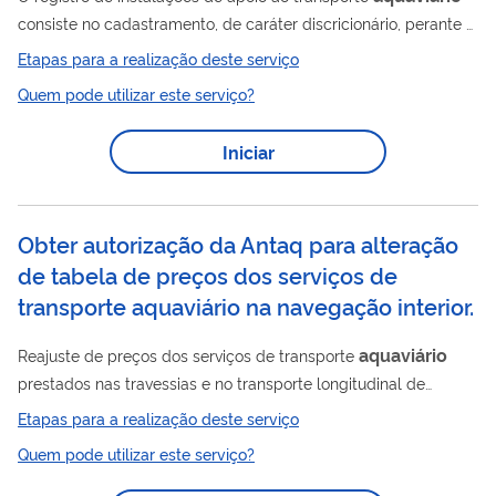
consiste no cadastramento, de caráter discricionário, perante a
ANTAQ, das instalações não passíveis de outorga de
Etapas para a realização deste serviço
autorização de que trata o art. 8º da Lei nº 12.815, de 5 de
Quem pode utilizar este serviço?
junho de 2013, com vistas à regulação da prestação de serviço
adequado, quando aplicável. O serviço permite que pessoas
Iniciar
jurídicas possam explorar instalações portuárias de mínima
expressão econômica ou que se destinam apenas ao apoio das
empresas de navegação...
Obter autorização da Antaq para alteração
de tabela de preços dos serviços de
transporte aquaviário na navegação interior.
aquaviário
Reajuste de preços dos serviços de transporte
prestados nas travessias e no transporte longitudinal de
passageiros, a fim de verificar se há abusividade de preços
Etapas para a realização deste serviço
praticados nesses serviços, levando em consideração,
Quem pode utilizar este serviço?
inclusive, a avaliação de possíveis infrações à ordem
econômica.