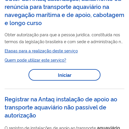
renúncia para transporte aquaviário na
navegação marítima e de apoio, cabotagem
e longo curso
Obter autorização para que a pessoa jurídica, constituída nos
termos da legislação brasileira e com sede e administração no
país, que tenha por objeto operar nas navegações de apoio
Etapas para a realização deste serviço
marítimo, apoio portuário, cabotagem ou longo curso. O
Quem pode utilizar este serviço?
instrumento normativo pertinente é a Resolução Normativa
Antaq nº 05, de 23 de fevereiro de 2016.
Iniciar
Registrar na Antaq instalação de apoio ao
transporte aquaviário não passível de
autorização
aquaviário
O registro de instalações de apoio ao transporte