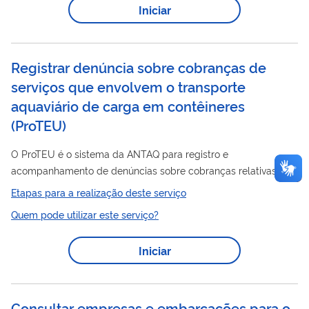
Iniciar
Registrar denúncia sobre cobranças de
serviços que envolvem o transporte
aquaviário de carga em contêineres
(
ProTEU
)
O ProTEU é o sistema da ANTAQ para registro e
acompanhamento de denúncias sobre cobranças relativas a
frete, taxas, sobretaxas e outras correlatas no transporte
Etapas para a realização deste serviço
aquaviário
de carga em contêineres. Abrange cobranças
Quem pode utilizar este serviço?
emitidas por transportadores e armadores, agentes
intermediários (transitários e NVOCC) e por terminais e
Iniciar
operadores portuários. Registrada a denúncia, a ANTAQ
confere os documentos e, quando cabível, conduz um
procedimento sumário de autocomposição, voltado à tentativa
Consultar empresas e embarcações para o
de acordo,...