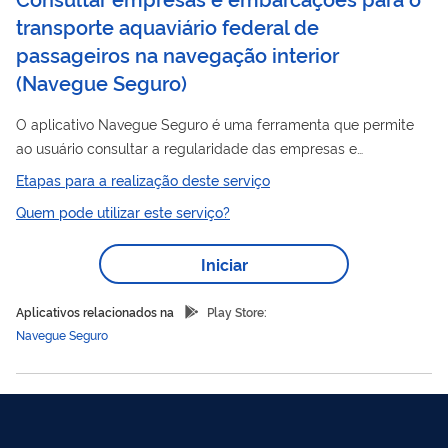
transporte aquaviário federal de
passageiros na navegação interior
(
Navegue Seguro
)
O aplicativo Navegue Seguro é uma ferramenta que permite
ao usuário consultar a regularidade das empresas e
embarcações autorizadas pela ANTAQ para o transporte
Etapas para a realização deste serviço
aquaviário
federal de passageiros na navegação interior em:
Quem pode utilizar este serviço?
a) travessias internacionais, interestaduais ou intermunicipais
em diretriz de rodovia federal; e b) embarcações da
Iniciar
navegação interior de percurso longitudinal interestadual e
internacional, seja ele exclusivo para passageiros ou misto
Aplicativos relacionados na
Play Store:
(passageiros e cargas). É um...
Navegue Seguro