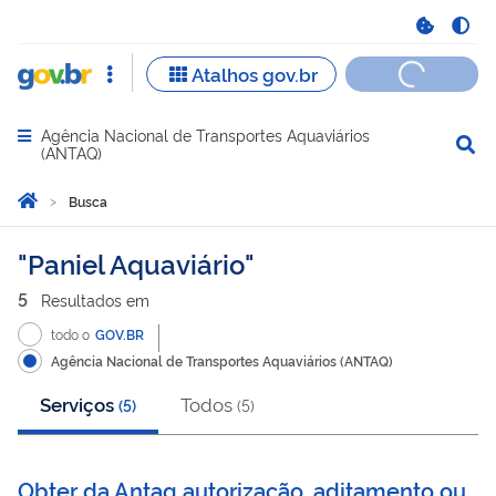
Agência Nacional de Transportes Aquaviários
Abrir menu principal de navegação
(ANTAQ)
Você está aqui:
Página Inicial
Busca
Busca
Paniel Aquaviário
5
Resultado
s
em
todo o
GOV.BR
Agência Nacional de Transportes Aquaviários (ANTAQ)
Serviços
Todos
(
5
)
(
5
)
Obter da Antaq autorização, aditamento ou