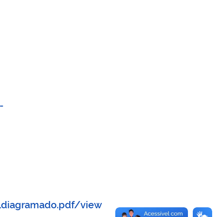
-
o1diagramado.pdf/view