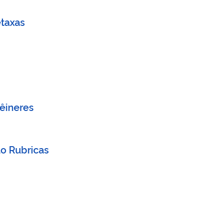
etaxas
têineres
o Rubricas