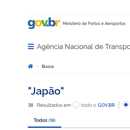
Agência Nacional de Transpo
Abrir menu principal de navegação
Você está aqui:
Página Inicial
Busca
Busca
Japão
Resultado
s
em
todo o
38
GOV.BR
Todos
(
38
)