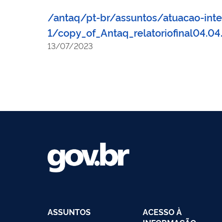
/antaq/pt-br/assuntos/atuacao-inte
1/copy_of_Antaq_relatoriofinal04.
13/07/2023
ASSUNTOS
ACESSO À