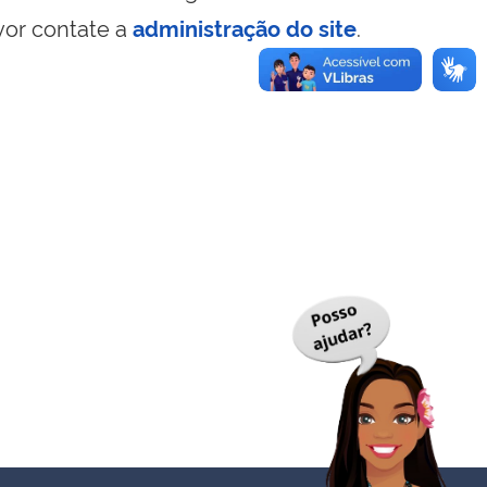
vor contate a
administração do site
.