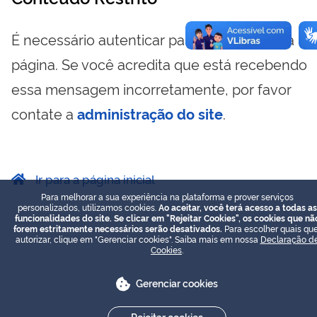
É necessário autenticar para visualizar essa
página. Se você acredita que está recebendo
essa mensagem incorretamente, por favor
contate a
administração do site
.
Ir para a página inicial
Para melhorar a sua experiência na plataforma e prover serviços
personalizados, utilizamos cookies.
Ao aceitar, você terá acesso a todas as
funcionalidades do site. Se clicar em "Rejeitar Cookies", os cookies que nã
forem estritamente necessários serão desativados.
Para escolher quais que
autorizar, clique em "Gerenciar cookies". Saiba mais em nossa
Declaração d
Cookies
.
Gerenciar cookies
Rejeitar cookies