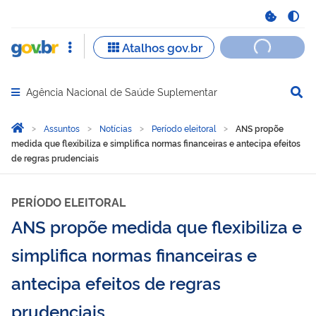
Agência Nacional de Saúde Suplementar
Abrir menu principal de navegação
Você está aqui:
Página Inicial
Assuntos
Notícias
Período eleitoral
ANS propõe
medida que flexibiliza e simplifica normas financeiras e antecipa efeitos
de regras prudenciais
PERÍODO ELEITORAL
ANS propõe medida que flexibiliza e
simplifica normas financeiras e
antecipa efeitos de regras
prudenciais