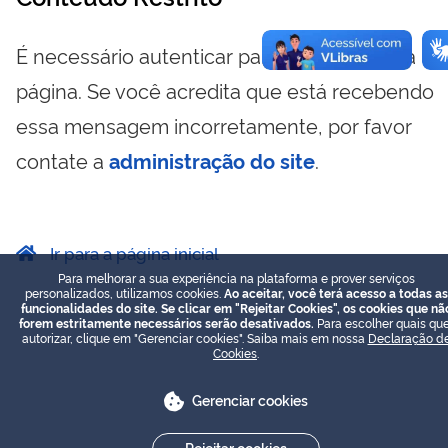
É necessário autenticar para visualizar essa
página. Se você acredita que está recebendo
essa mensagem incorretamente, por favor
contate a
administração do site
.
Ir para a página inicial
Para melhorar a sua experiência na plataforma e prover serviços
personalizados, utilizamos cookies.
Ao aceitar, você terá acesso a todas as
funcionalidades do site. Se clicar em "Rejeitar Cookies", os cookies que nã
forem estritamente necessários serão desativados.
Para escolher quais que
autorizar, clique em "Gerenciar cookies". Saiba mais em nossa
Declaração d
Cookies
.
Gerenciar cookies
Rejeitar cookies